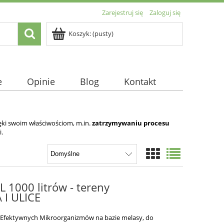
Zarejestruj się
Zaloguj się
Koszyk:
(pusty)
e
Opinie
Blog
Kontakt
ęki swoim właściwościom, m.in.
zatrzymywaniu procesu
i.
 1000 litrów - tereny
I ULICE
 Efektywnych Mikroorganizmów na bazie melasy, do