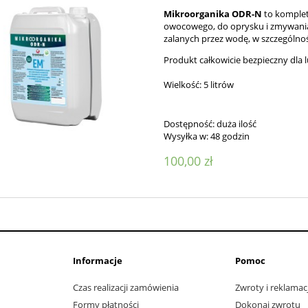
Mikroorganika ODR-N
to komple
owocowego, do oprysku i zmywania
zalanych przez wodę, w szczegó
Produkt całkowicie bezpieczny dla l
Wielkość: 5 litrów
Dostępność:
duża ilość
Wysyłka w:
48 godzin
100,00 zł
Informacje
Pomoc
Czas realizacji zamówienia
Zwroty i reklamac
Formy płatności
Dokonaj zwrotu