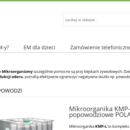
M-y?
EM dla dzieci
Zamówienie telefoniczn
e Mikroorganizmy
szczególnie pomocne są przy klęskach żywiołowych. Dzi
edukcji odoru
, potrafią efektywnie ograniczyć negatywne skutki np. powodz
POWODZI
Mikroorganika KMP-L
popowodziowe POLA 
Mikroorganika
KMP-L
to kompleks