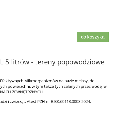
do koszyka
 5 litrów - tereny popowodziowe
 Efektywnych Mikroorganizmów na bazie melasy, do
ych powierzchni, w tym także tych zalanych przez wodę, w
RENACH ZEWNĘTRZNYCH.
udzi i zwierząt. Atest PZH nr
B.BK.60113.0008.2024
.