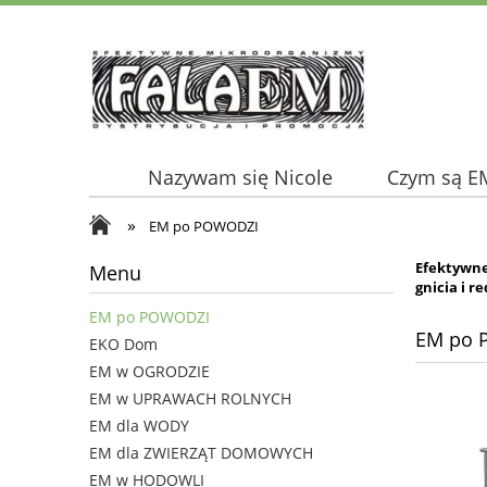
Nazywam się Nicole
Czym są E
»
EM po POWODZI
Efektywn
Menu
gnicia i r
EM po POWODZI
EM po 
EKO Dom
EM w OGRODZIE
EM w UPRAWACH ROLNYCH
EM dla WODY
EM dla ZWIERZĄT DOMOWYCH
EM w HODOWLI