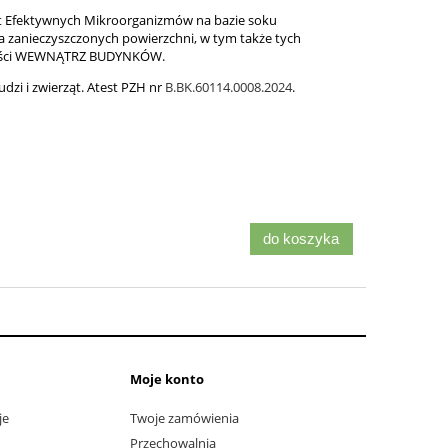
t Efektywnych Mikroorganizmów na bazie soku
 zanieczyszczonych powierzchni, w tym także tych
lności WEWNĄTRZ BUDYNKÓW.
udzi i zwierząt. Atest PZH nr
B.BK.60114.0008.2024
.
do koszyka
Moje konto
je
Twoje zamówienia
Przechowalnia