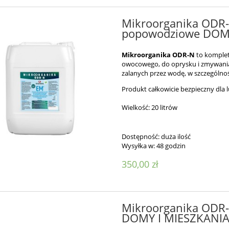
Mikroorganika ODR-N
popowodziowe DOMY
Mikroorganika ODR-N
to komple
owocowego, do oprysku i zmywania
zalanych przez wodę, w szczegó
Produkt całkowicie bezpieczny dla l
Wielkość: 20 litrów
Dostępność:
duża ilość
Wysyłka w:
48 godzin
350,00 zł
Mikroorganika ODR-
DOMY I MIESZKANI