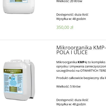
Wielkość: 20 litrów
Dostępność:
duża ilość
Wysyłka w:
48 godzin
350,00 zł
Mikroorganika KMP-L
POLA I ULICE
Mikroorganika
KMP-L
to kompleks
oprysku i zmywania zanieczyszczon
szczególności na OTWARTYCH TE
Produkt całkowicie bezpieczny dla l
Wielkość: 5 litrów
Dostępność:
duża ilość
Wysyłka w:
48 godzin