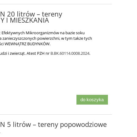
 20 litrów – tereny
 I MIESZKANIA
t Efektywnych Mikroorganizmów na bazie soku
 zanieczyszczonych powierzchni, w tym także tych
lności WEWNĄTRZ BUDYNKÓW.
udzi i zwierząt. Atest PZH nr
B.BK.60114.0008.2024
.
do koszyka
N 5 litrów – tereny popowodziowe
A