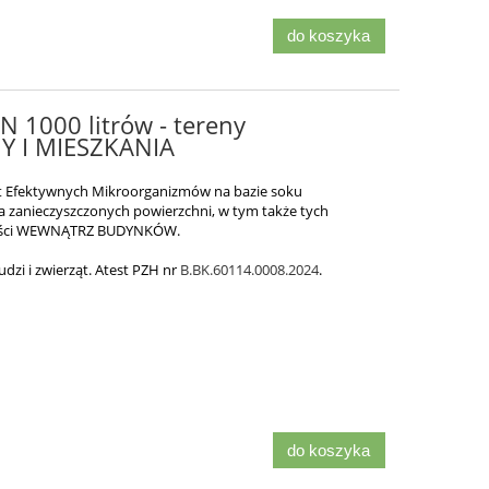
do koszyka
 1000 litrów - tereny
 I MIESZKANIA
t Efektywnych Mikroorganizmów na bazie soku
 zanieczyszczonych powierzchni, w tym także tych
lności WEWNĄTRZ BUDYNKÓW.
udzi i zwierząt. Atest PZH nr
B.BK.60114.0008.2024
.
do koszyka