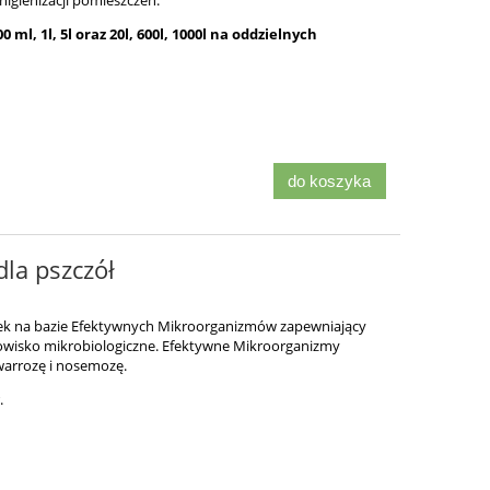
higienizacji pomieszczeń.
ml, 1l, 5l oraz 20l, 600l, 1000l na oddzielnych
do koszyka
la pszczół
dek na bazie Efektywnych Mikroorganizmów zapewniający
wisko mikrobiologiczne. Efektywne Mikroorganizmy
warrozę i nosemozę.
.