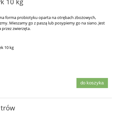
k 10 kg
na forma probiotyku oparta na otrębach zbożowych,
zmy. Mieszamy go z paszą lub posypiemy go na siano. Jest
 przez zwierzęta.
ek 10 kg
do koszyka
itrów