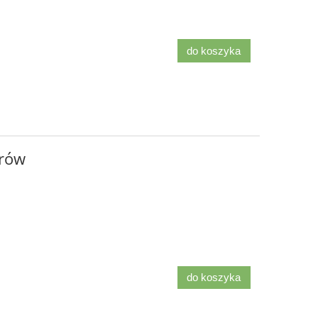
do koszyka
trów
do koszyka