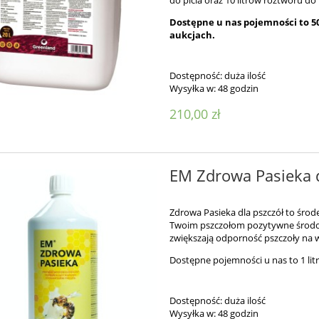
do picia oraz 10 litrów roztworu do 
Dostępne u nas pojemności to 500 
aukcjach.
Dostępność:
duża ilość
Wysyłka w:
48 godzin
210,00 zł
EM Zdrowa Pasieka d
Zdrowa Pasieka dla pszczół to śro
Twoim pszczołom pozytywne środo
zwiększają odporność pszczoły na 
Dostępne pojemności u nas to 1 litr
Dostępność:
duża ilość
Wysyłka w:
48 godzin