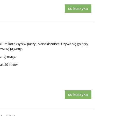
do koszyka
u mikotoksyn w paszy i sianokiszonce.
Używa się go przy
owanej pryzmy.
zanej masy.
k 20 litrów.
do koszyka