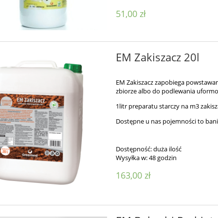
51,00 zł
EM Zakiszacz 20l
EM Zakiszacz zapobiega powstawani
zbiorze albo do podlewania uform
1litr preparatu starczy na m3 zakis
Dostępne u nas pojemności to bania
Dostępność:
duża ilość
Wysyłka w:
48 godzin
163,00 zł