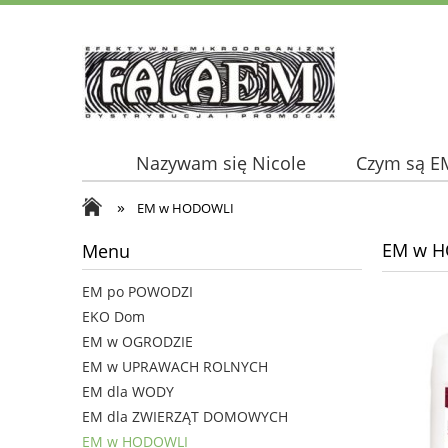
Nazywam się Nicole
Czym są E
»
EM w HODOWLI
EM w 
Menu
EM po POWODZI
EKO Dom
EM w OGRODZIE
EM w UPRAWACH ROLNYCH
EM dla WODY
EM dla ZWIERZĄT DOMOWYCH
EM w HODOWLI