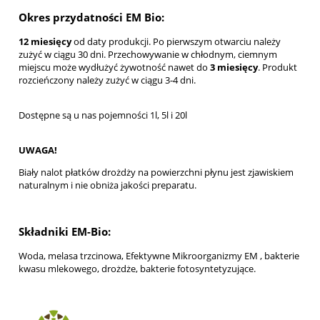
Okres przydatności EM Bio:
12 miesięcy
od daty produkcji. Po pierwszym otwarciu należy
zużyć w ciągu 30 dni.
Przechowywanie w chłodnym, ciemnym
miejscu może wydłużyć żywotność nawet do
3 miesięcy
. Produkt
rozcieńczony należy zużyć w ciągu 3-4 dni.
Dostępne są u nas pojemności 1l, 5l i 20l
UWAGA!
Biały nalot płatków drożdży na powierzchni płynu jest zjawiskiem
naturalnym i nie obniża jakości preparatu.
Składniki EM-Bio:
Woda, melasa trzcinowa, Efektywne Mikroorganizmy EM , bakterie
kwasu mlekowego,
drożdże, bakterie fotosyntetyzujące.