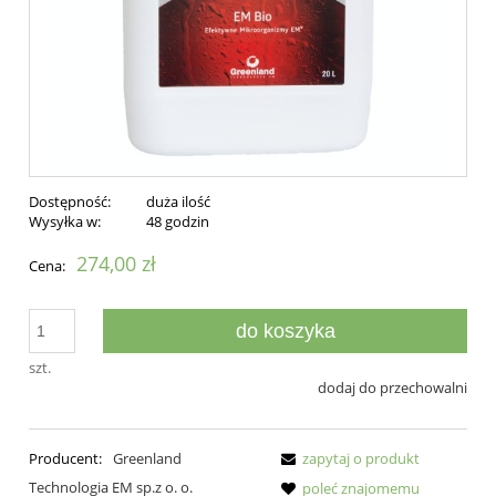
Dostępność:
duża ilość
Wysyłka w:
48 godzin
274,00 zł
Cena:
do koszyka
szt.
dodaj do przechowalni
Producent:
Greenland
zapytaj o produkt
Technologia EM sp.z o. o.
poleć znajomemu