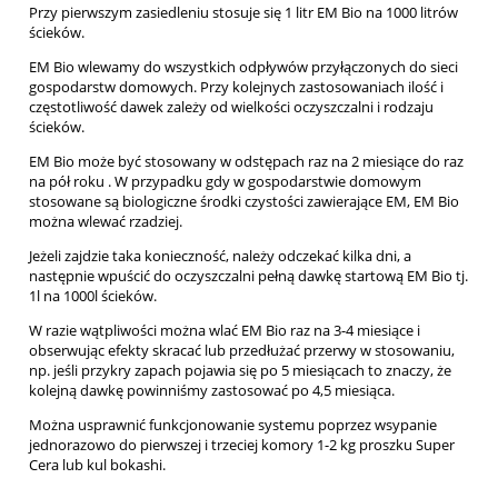
Przy pierwszym zasiedleniu stosuje się 1 litr EM Bio na 1000 litrów
ścieków.
EM Bio wlewamy do wszystkich odpływów przyłączonych do sieci
gospodarstw domowych.
Przy kolejnych zastosowaniach ilość i
częstotliwość dawek zależy od wielkości oczyszczalni i rodzaju
ścieków.
EM Bio może być stosowany w odstępach raz na 2 miesiące do raz
na pół roku . W przypadku gdy w gospodarstwie domowym
stosowane są biologiczne środki czystości zawierające EM, EM Bio
można wlewać rzadziej.
Jeżeli zajdzie taka konieczność, należy odczekać kilka dni, a
następnie wpuścić do
oczyszczalni pełną dawkę startową EM Bio tj.
1l na 1000l ścieków.
W razie wątpliwości można wlać EM Bio raz na 3-4 miesiące i
obserwując efekty skracać lub
przedłużać przerwy w stosowaniu,
np. jeśli przykry zapach pojawia się po 5 miesiącach to
znaczy, że
kolejną dawkę powinniśmy zastosować po 4,5 miesiąca.
Można usprawnić funkcjonowanie systemu poprzez wsypanie
jednorazowo do pierwszej i
trzeciej komory 1-2 kg proszku Super
Cera lub kul bokashi.