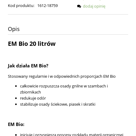
Kod produktu:
1612-18759
dodaj opinię
Opis
EM Bio 20 litrów
Jak działa EM Bio?
Stosowany regularnie i w odpowiednich proporcjach EM Bio
całkowicie rozpuszcza osady gnilne w szambach i
zbiornikach
redukuje odór
stabilizuje osady ściekowe, piasek i skratki
EM Bio:
inicjuje i przyspiesza procesy rozkładu materii organicznej