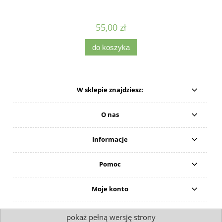
55,00 zł
do koszyka
W sklepie znajdziesz:
O nas
Informacje
Pomoc
Moje konto
pokaż pełną wersję strony