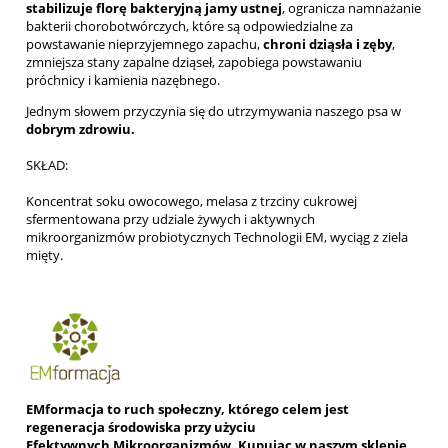
stabilizuje florę bakteryjną jamy ustnej
, ogranicza namnażanie
bakterii chorobotwórczych, które są odpowiedzialne za
powstawanie nieprzyjemnego zapachu,
chroni dziąsła i zęby
,
zmniejsza stany zapalne dziąseł, zapobiega powstawaniu
próchnicy i kamienia nazębnego.
Jednym słowem przyczynia się do utrzymywania naszego psa w
dobrym zdrowiu.
SKŁAD:
Koncentrat soku owocowego, melasa z trzciny cukrowej
sfermentowana przy udziale żywych i aktywnych
mikroorganizmów probiotycznych Technologii EM, wyciąg z ziela
mięty.
EMformacja to ruch społeczny, którego celem jest
regeneracja środowiska przy użyciu
Efektywnych Mikroorganizmów. Kupując w naszym sklepie