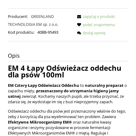
Producent:
GREENLAND
zapytaj o produkt
TECHNOLOGIA EM sp. z o.o.
poleć znajomemu
Kod produktu:
40BB-95493
dodaj opinię
Opis
EM 4 Łapy Odświeżacz oddechu
dla psów 100ml
EM Cztery Łapy Odświeżacz Oddechu
to
naturalny preparat
o
zapachu mięty,
przeznaczony do utrzymania higieny jamy
ustnej
zwierząt. Kochamy naszych pupili, ale trzeba przyznać, że
zdarza się, że wydostaje im się z buzi nieprzyjemny zapach.
Odświeżacz oddechu dla psów jest przeznaczony właśnie do tego,
żeby z korzyścią dla psa wyeliminować ten problem.
Zawiera
Efektywne Mikroorganizmy EM®
oraz naturalne kwasy
organiczne i enzymy pozyskiwane w procesie fermentacji
Efektywnych Mikroorganizmów EM® z miętą. Reguluje i