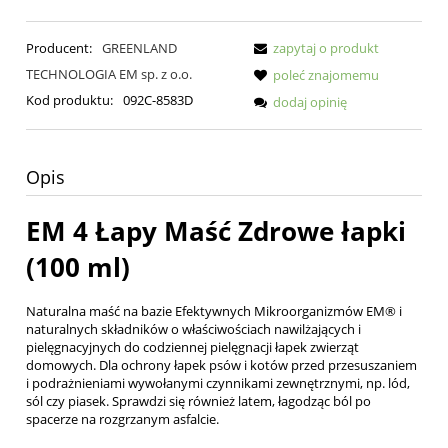
Producent:
GREENLAND
zapytaj o produkt
TECHNOLOGIA EM sp. z o.o.
poleć znajomemu
Kod produktu:
092C-8583D
dodaj opinię
Opis
EM 4 Łapy Maść Zdrowe łapki
(100 ml)
Naturalna maść na bazie Efektywnych Mikroorganizmów EM® i
naturalnych składników o właściwościach nawilżających i
pielęgnacyjnych do codziennej pielęgnacji łapek zwierząt
domowych. Dla ochrony łapek psów i kotów przed przesuszaniem
i podrażnieniami wywołanymi czynnikami zewnętrznymi, np. lód,
sól czy piasek. Sprawdzi się również latem, łagodząc ból po
spacerze na rozgrzanym asfalcie.