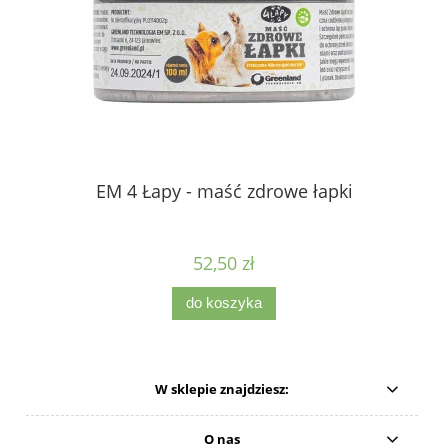
EM 4 Łapy - maść zdrowe łapki
52,50 zł
do koszyka
W sklepie znajdziesz:
O nas