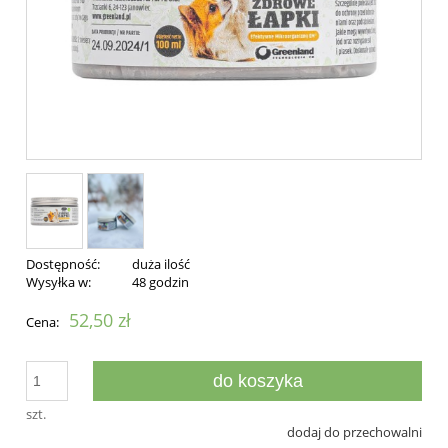
Dostępność:
duża ilość
Wysyłka w:
48 godzin
52,50 zł
Cena:
do koszyka
szt.
dodaj do przechowalni