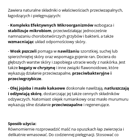
Zawiera naturalne składniki o właściwościach przeciwzapalnych,
łagodzących i pielęgnujących:
-
Kompleks Efektywnych Mikroorganizmów
wzbogaca i
stabilizuje mikrobiom
, przeciwdziałając jednocześnie
namnażaniu chorobotwórczych grzybów i bakterii, a także
wzmacniając
układ odpornościowy skóry.
-
Wosk pszczeli
pomaga w
nawilżaniu
szorstkiej, suchej lub
spierzchniętej skóry oraz wspomaga gojenie ran. Dociera do
głębszych warstw skóry i zapobiega utracie wody z naskórka. Jest
także
bogaty w chryzynę
i inne związki flawonoidowe, które
wykazują działanie przeciwzapalne,
przeciwbakteryjne i
przeciwgrzybicze
.
-
Olej jojoba i masło kakaowe
doskonale nawilżają,
natłuszczają
i odżywiają skórę
, dostarczając jej także cennych składników
odżywczych. Natomiast olejek rumiankowy oraz masło murumuru
wykazują silne działanie
przeciwzapalne
i regenerujące.
Sposób użycia:
Równomiernie rozprowadzić maść na opuszkach łap zwierzęcia i
delikatnie wmasować. Do codziennej pielęgnacji. Stosować co